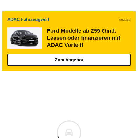
ADAC Fahrzeugwelt
Anzeige
Ford Modelle ab 259 €/mtl.
Leasen oder finanzieren mit
ADAC Vorteil!
Zum Angebot
Rückrufe & Mängel des Ford Taunus 17M/
Technische Daten des
Ford 17M Turnier 15
Keine gemeldeten Mängel
is