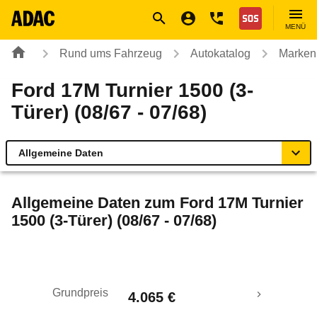
Navigation
Suche
Seiteninhalt
Fußzeile
Nothilfe
MENÜ
Rund ums Fahrzeug
Autokatalog
Marken
Ford 17M Turnier 1500 (3-
Türer) (08/67 - 07/68)
Allgemeine Daten
Allgemeine Daten
Allgemeine Daten zum
Ford 17M Turnier
1500 (3-Türer) (08/67 - 07/68)
Technische Daten
Rückrufe & Mängel
Grundpreis
4.065 €