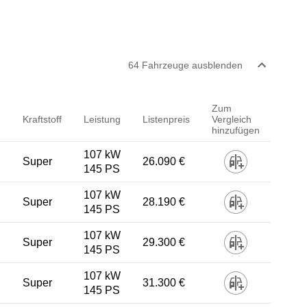
64
Fahrzeug
e
ausblenden
Zum
Kraftstoff
Leistung
Listenpreis
Vergleich
hinzufügen
107 kW
Super
26.090 €
145 PS
107 kW
Super
28.190 €
145 PS
107 kW
Super
29.300 €
145 PS
107 kW
Super
31.300 €
145 PS