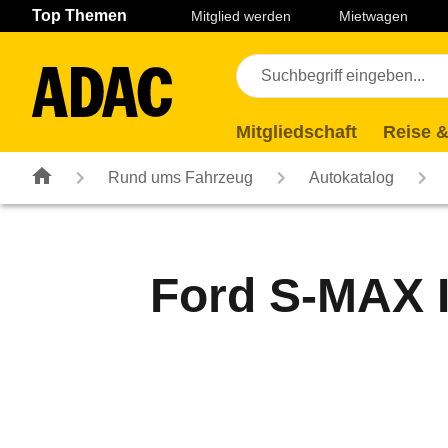
Navigation
Suche
Seiteninhalt
Fußzeile
Top Themen
Mitglied werden
Mietwagen
Mitgliedschaft
Reise &
Rund ums Fahrzeug
Autokatalog
Ford S-MAX I 