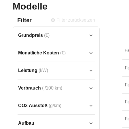
Modelle
Filter
Filter zurücksetzen
Grundpreis
(€)
F
Monatliche Kosten
(€)
Fo
Leistung
(kW)
Fo
Verbrauch
(l/100 km)
Fo
CO2 Ausstoß
(g/km)
F
Aufbau