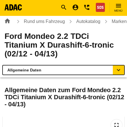
Navigation
Suche
Seiteninhalt
Fußzeile
Nothilfe
MENÜ
Rund ums Fahrzeug
Autokatalog
Marken
Ford Mondeo 2.2 TDCi
Titanium X Durashift-6-tronic
(02/12 - 04/13)
Allgemeine Daten
Allgemeine Daten
Allgemeine Daten zum
Ford Mondeo 2.2
TDCi Titanium X Durashift-6-tronic (02/12
Technische Daten
- 04/13)
Ähnliche Autotests