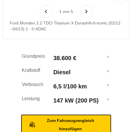
Laufende Kosten
1
von
5
Rückrufe & Mängel
Ford Mondeo 2.2 TDCi Titanium X Durashift-6-tronic (02/12
- 04/13) 1
© ADAC
Crashtest
Grundpreis
38.600 €
Kraftstoff
Diesel
Verbrauch
6,5 l/100 km
Leistung
147 kW (200 PS)
Zum Fahrzeugvergleich
hinzufügen