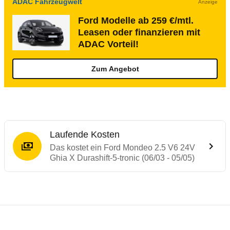
ADAC Fahrzeugwelt
Anzeige
Ford Modelle ab 259 €/mtl.
Leasen oder finanzieren mit
ADAC Vorteil!
Zum Angebot
Laufende Kosten
Das kostet ein Ford Mondeo 2.5 V6 24V
Ghia X Durashift-5-tronic (06/03 - 05/05)
Testergebnisse von ähnlichen Autos
Laufende Kosten
Rückrufe & Mängel des Ford Mondeo
Technische Daten des
Ford Mondeo 2.5 V6