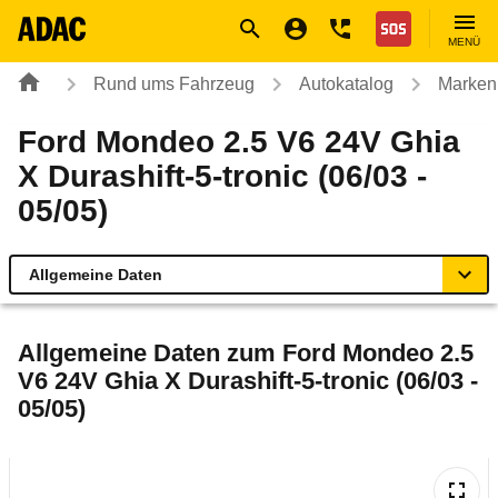
Navigation
Suche
Seiteninhalt
Fußzeile
Nothilfe
MENÜ
Rund ums Fahrzeug
Autokatalog
Marken
Ford Mondeo 2.5 V6 24V Ghia
X Durashift-5-tronic (06/03 -
05/05)
Allgemeine Daten
Allgemeine Daten
Allgemeine Daten zum
Ford Mondeo 2.5
V6 24V Ghia X Durashift-5-tronic (06/03 -
Technische Daten
05/05)
Ähnliche Autotests