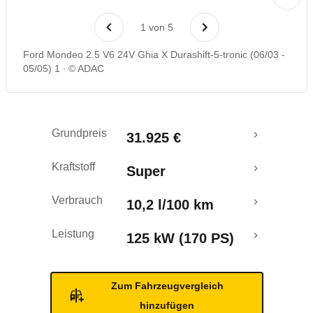
Laufende Kosten
1
von
5
Rückrufe & Mängel
Ford Mondeo 2.5 V6 24V Ghia X Durashift-5-tronic (06/03 -
05/05) 1
© ADAC
Grundpreis
31.925 €
Kraftstoff
Super
Verbrauch
10,2 l/100 km
Leistung
125 kW (170 PS)
Zum Fahrzeugvergleich
hinzufügen