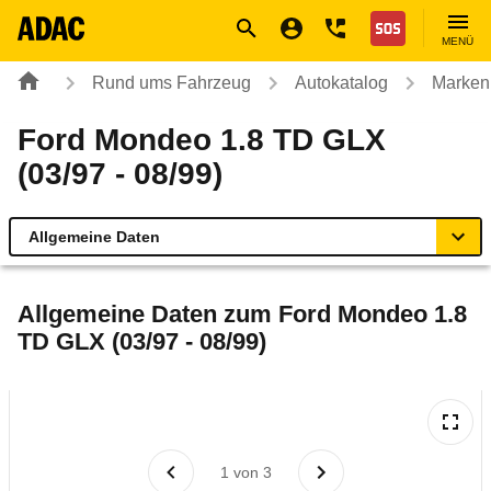
Navigation
Suche
Seiteninhalt
Fußzeile
Nothilfe
MENÜ
Rund ums Fahrzeug
Autokatalog
Marken
Ford Mondeo 1.8 TD GLX
(03/97 - 08/99)
Allgemeine Daten
Allgemeine Daten
Allgemeine Daten zum
Ford Mondeo 1.8
TD GLX (03/97 - 08/99)
Technische Daten
Laufende Kosten
Rückrufe & Mängel
1
von
3