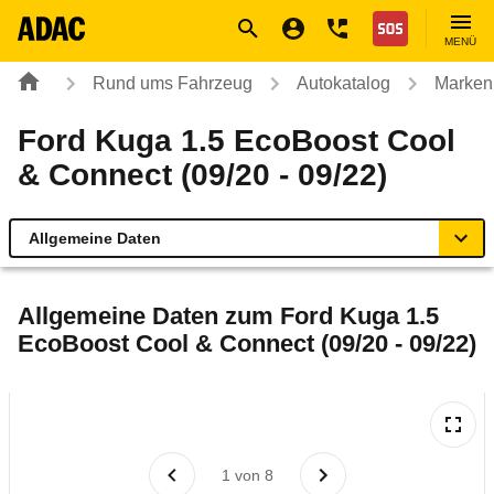
Navigation
Suche
Seiteninhalt
Fußzeile
Nothilfe
MENÜ
Rund ums Fahrzeug
Autokatalog
Marken
Ford Kuga 1.5 EcoBoost Cool
& Connect (09/20 - 09/22)
Allgemeine Daten
Allgemeine Daten
Allgemeine Daten zum
Ford Kuga 1.5
EcoBoost Cool & Connect (09/20 - 09/22)
Technische Daten
Ähnliche Autotests
Laufende Kosten
1
von
8