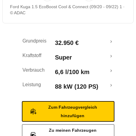
Ford Kuga 1.5 EcoBoost Cool & Connect (09/20 - 09/22) 1
Rückrufe & Mängel
© ADAC
Crashtest
Grundpreis
32.950 €
Kraftstoff
Super
Verbrauch
6,6 l/100 km
Leistung
88 kW (120 PS)
Zum Fahrzeugvergleich
hinzufügen
Zu meinen Fahrzeugen