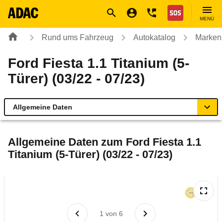
Navigation
Suche
Seiteninhalt
Fußzeile
Nothilfe
MENÜ
Rund ums Fahrzeug
Autokatalog
Marken
Ford Fiesta 1.1 Titanium (5-
Türer) (03/22 - 07/23)
Allgemeine Daten
Allgemeine Daten
Allgemeine Daten zum
Ford Fiesta 1.1
Titanium (5-Türer) (03/22 - 07/23)
Technische Daten
Ähnliche Autotests
Laufende Kosten
1
von
6