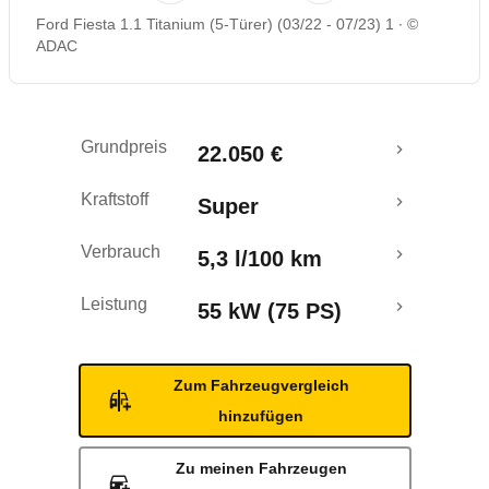
Ford Fiesta 1.1 Titanium (5-Türer) (03/22 - 07/23) 1
©
Rückrufe & Mängel
ADAC
Grundpreis
22.050 €
Kraftstoff
Super
Verbrauch
5,3 l/100 km
Leistung
55 kW (75 PS)
Zum Fahrzeugvergleich
hinzufügen
Zu meinen Fahrzeugen