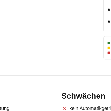
A
A
Schwächen
itung
kein Automatikgetri