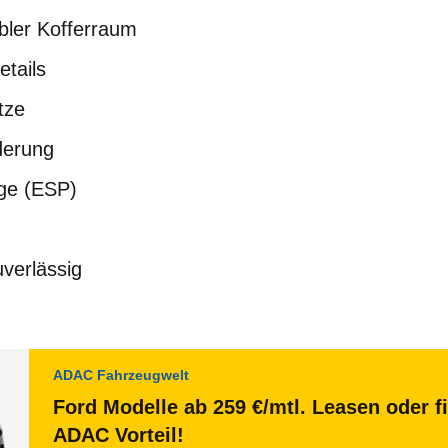
abler Kofferraum
etails
tze
derung
age (ESP)
uverlässig
ADAC Fahrzeugwelt
Ford Modelle ab 259 €/mtl. Leasen oder f
ADAC Vorteil!