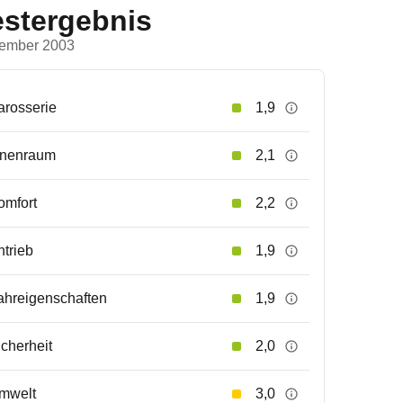
estergebnis
ember 2003
arosserie
1,9
nnenraum
2,1
omfort
2,2
ntrieb
1,9
ahreigenschaften
1,9
icherheit
2,0
mwelt
3,0