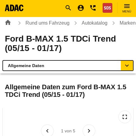
Navigation
Suche
Seiteninhalt
Fußzeile
Nothilfe
MENÜ
Rund ums Fahrzeug
Autokatalog
Marken
Ford B-MAX 1.5 TDCi Trend
(05/15 - 01/17)
Allgemeine Daten
Allgemeine Daten
Allgemeine Daten zum
Ford B-MAX 1.5
TDCi Trend (05/15 - 01/17)
Technische Daten
Ähnliche Autotests
Laufende Kosten
1
von
5