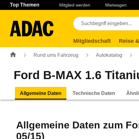
Navigation
Suche
Seiteninhalt
Fußzeile
Top Themen
Mitglied werden
Mietwagen
Mitgliedschaft
Reise &
Rund ums Fahrzeug
Autokatalog
Ford B-MAX 1.6 Titani
Allgemeine Daten
Technische Daten
Ähnli
Allgemeine Daten zum
Fo
05/15)