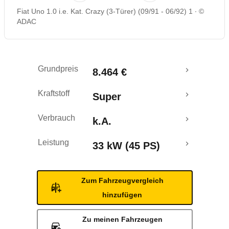
Fiat Uno 1.0 i.e. Kat. Crazy (3-Türer) (09/91 - 06/92) 1
©
ADAC
Grundpreis
8.464 €
Kraftstoff
Super
Verbrauch
k.A.
Leistung
33 kW (45 PS)
Zum Fahrzeugvergleich
hinzufügen
Zu meinen Fahrzeugen