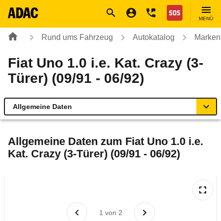
Navigation
Suche
Seiteninhalt
Fußzeile
Nothilfe
MENÜ
Rund ums Fahrzeug
Autokatalog
Marken
Fiat Uno 1.0 i.e. Kat. Crazy (3-
Türer) (09/91 - 06/92)
Allgemeine Daten
Allgemeine Daten
Allgemeine Daten zum
Fiat Uno 1.0 i.e.
Kat. Crazy (3-Türer) (09/91 - 06/92)
Technische Daten
Laufende Kosten
Rückrufe & Mängel
1
von
2