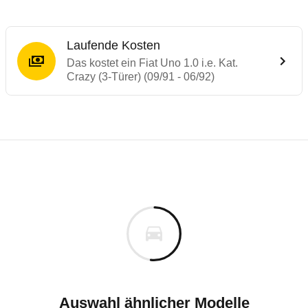
Laufende Kosten
Das kostet ein Fiat Uno 1.0 i.e. Kat.
Crazy (3-Türer) (09/91 - 06/92)
Laufende Kosten
Rückrufe & Mängel des Fiat Uno
Technische Daten des
Fiat Uno 1.0 i.e. Ka
Individuelle Berechnung
Berechnung
Keine gemeldeten Mängel
is
k.A.
Fahrzeugpreis
Aktuell liegen uns keine Informationen zu Mängeln vo
ch
Zur Mängelmeldung
Haltedauer
5 PS)
Auswahl ähnlicher Modelle