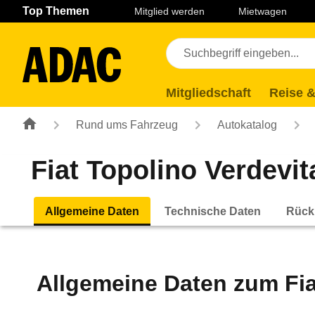
Navigation
Suche
Seiteninhalt
Fußzeile
Top Themen
Mitglied werden
Mietwagen
Mitgliedschaft
Reise &
Rund ums Fahrzeug
Autokatalog
Fiat Topolino Verdevita
Allgemeine Daten
Technische Daten
Rück
Allgemeine Daten zum
Fi