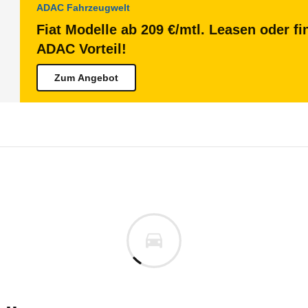
ADAC Fahrzeugwelt
Fiat Modelle ab 209 €/mtl. Leasen oder fi
ADAC Vorteil!
Zum Angebot
Topolino
Topolino Verdevita (02/26 - 07
te Ihres Elektroautos auf der Grundlage der gefah
n vor. Lassen Sie uns gerne wissen, wenn Sie Pro