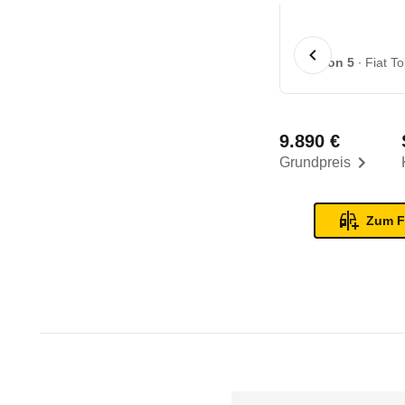
1 von 5
Fiat To
9.890 €
Grundpreis
Zum F