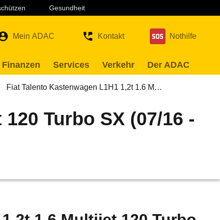
 schützen
Gesundheit
Mein ADAC
Kontakt
Nothilfe
 Finanzen
Services
Verkehr
Der ADAC
Fiat Talento Kastenwagen L1H1 1,2t 1.6 M…
 120 Turbo SX (07/16 -
,2t 1.6 Multijet 120 Turbo