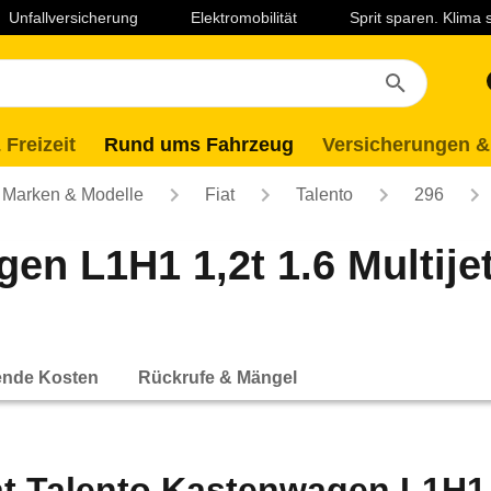
Unfallversicherung
Elektromobilität
Sprit sparen. Klima
 Freizeit
Rund ums Fahrzeug
Versicherungen &
Marken & Modelle
Fiat
Talento
296
en L1H1 1,2t 1.6 Multijet
ende Kosten
Rückrufe & Mängel
at Talento Kastenwagen L1H1 1