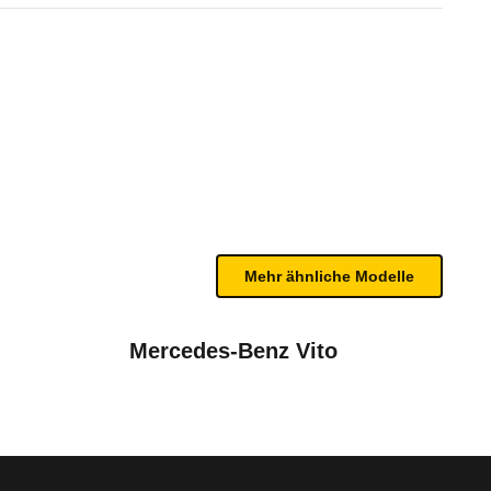
 1.6 Multijet 120 Turbo SX (0
n sind, entnehmen Sie bitte dem Rückruf, da häufi
Mehr ähnliche Modelle
Mercedes-Benz Vito