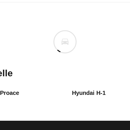
Talento
Talento Kastenwagen L1H1 1,2t
uges informieren. Welche Fahrzeuge genau betroffe
lle
 Proace
Hyundai H-1
icht in der Zulassungsbescheinigung
10/21)