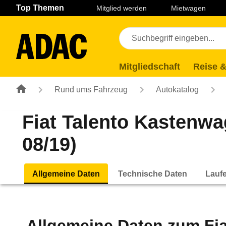
Navigation
Suche
Seiteninhalt
Fußzeile
Top Themen
Mitglied werden
Mietwagen
Mitgliedschaft
Reise &
Rund ums Fahrzeug
Autokatalog
Fiat Talento Kastenwag
08/19)
Allgemeine Daten
Technische Daten
Lauf
Allgemeine Daten zum
Fi