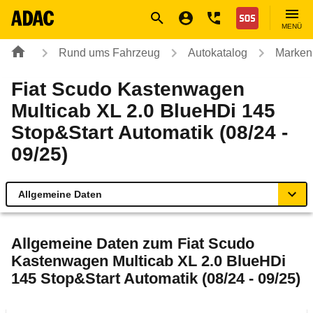
Navigation
Suche
Seiteninhalt
Fußzeile
Nothilfe
MENÜ
Rund ums Fahrzeug
Autokatalog
Marken
Fiat Scudo Kastenwagen
Multicab XL 2.0 BlueHDi 145
Stop&Start Automatik (08/24 -
09/25)
Allgemeine Daten
Allgemeine Daten
Allgemeine Daten zum
Fiat Scudo
Kastenwagen Multicab XL 2.0 BlueHDi
Technische Daten
145 Stop&Start Automatik (08/24 - 09/25)
Rückrufe & Mängel