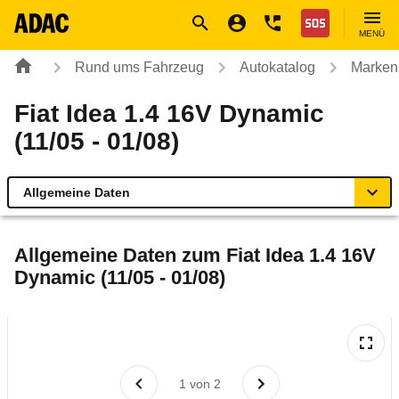
Navigation
Suche
Seiteninhalt
Fußzeile
Nothilfe
MENÜ
Rund ums Fahrzeug
Autokatalog
Marken
Fiat Idea 1.4 16V Dynamic
(11/05 - 01/08)
Allgemeine Daten
Allgemeine Daten
Allgemeine Daten zum
Fiat Idea 1.4 16V
Dynamic (11/05 - 01/08)
Technische Daten
Ähnliche Autotests
Laufende Kosten
1
von
2