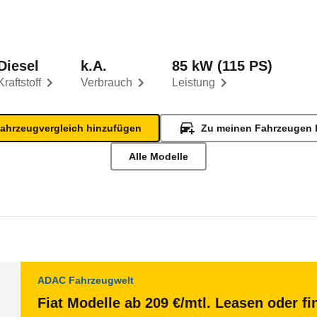
Diesel
k.A.
85 kW (115 PS)
Kraftstoff
Verbrauch
Leistung
ahrzeugvergleich hinzufügen
Zu meinen Fahrzeugen 
Alle Modelle
ADAC Fahrzeugwelt
Fiat Modelle ab 209 €/mtl. Leasen oder fi