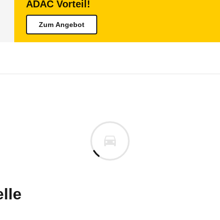
ADAC Vorteil!
Zum Angebot
Ducato
Ducato Kastenwagen 35 L4H3 11
uges informieren. Welche Fahrzeuge genau betroffe
lle