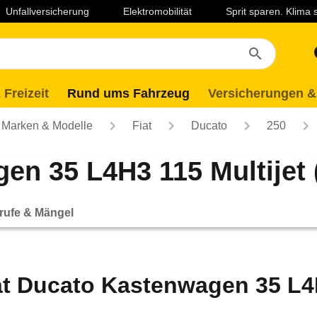
Unfallversicherung
Elektromobilität
Sprit sparen. Klima
 Freizeit
Rund ums Fahrzeug
Versicherungen &
Marken & Modelle
Fiat
Ducato
250
n 35 L4H3 115 Multijet (
rufe & Mängel
at Ducato Kastenwagen 35 L4H3