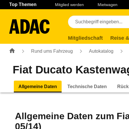
Navigation
Suche
Seiteninhalt
Fußzeile
Top Themen
Mitglied werden
Mietwagen
Mitgliedschaft
Reise &
Rund ums Fahrzeug
Autokatalog
Fiat Ducato Kastenwage
Allgemeine Daten
Technische Daten
Rück
Allgemeine Daten zum
Fi
05/14)