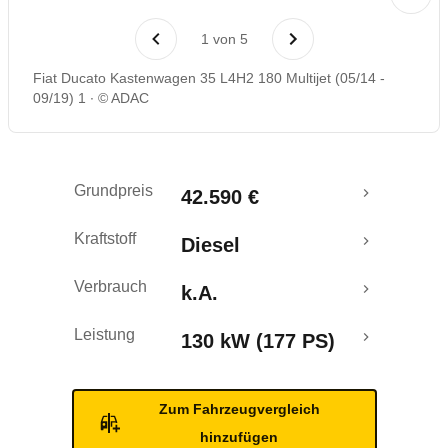
1
von
5
Fiat Ducato Kastenwagen 35 L4H2 180 Multijet (05/14 -
09/19) 1
© ADAC
Grundpreis
42.590 €
Kraftstoff
Diesel
Verbrauch
k.A.
Leistung
130 kW (177 PS)
Zum Fahrzeugvergleich
hinzufügen