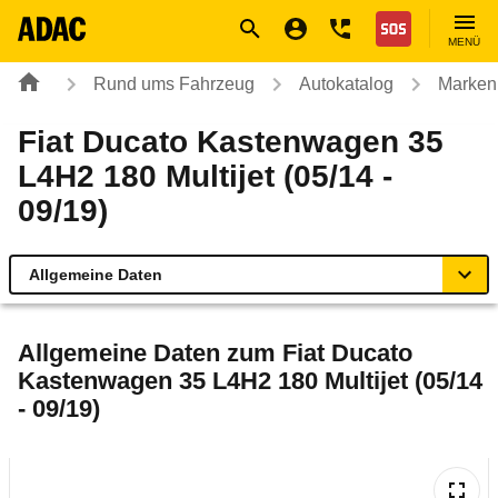
Navigation
Suche
Seiteninhalt
Fußzeile
Nothilfe
MENÜ
Rund ums Fahrzeug
Autokatalog
Marken
Fiat Ducato Kastenwagen 35
L4H2 180 Multijet (05/14 -
09/19)
Allgemeine Daten
Allgemeine Daten
Allgemeine Daten zum
Fiat Ducato
Kastenwagen 35 L4H2 180 Multijet (05/14
Technische Daten
- 09/19)
Rückrufe & Mängel