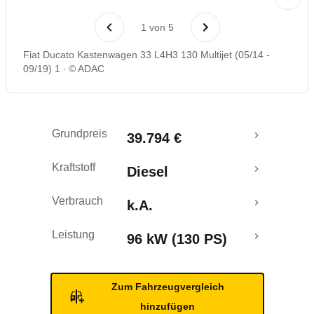
1
von
5
Fiat Ducato Kastenwagen 33 L4H3 130 Multijet (05/14 -
09/19) 1
© ADAC
Grundpreis
39.794 €
Kraftstoff
Diesel
Verbrauch
k.A.
Leistung
96 kW (130 PS)
Zum Fahrzeugvergleich
hinzufügen