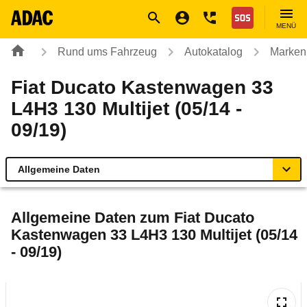
Navigation
Suche
Seiteninhalt
Fußzeile
Nothilfe
MENÜ
Rund ums Fahrzeug
Autokatalog
Marken
Fiat Ducato Kastenwagen 33
L4H3 130 Multijet (05/14 -
09/19)
Allgemeine Daten
Allgemeine Daten
Allgemeine Daten zum
Fiat Ducato
Kastenwagen 33 L4H3 130 Multijet (05/14
Technische Daten
- 09/19)
Rückrufe & Mängel