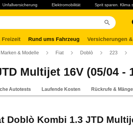
Unfallversicherung
Elektromobilität
Sprit sparen. Klima
 Freizeit
Rund ums Fahrzeug
Versicherungen &
Marken & Modelle
Fiat
Doblò
223
TD Multijet 16V (05/04 - 
che Autotests
Laufende Kosten
Rückrufe & Mänge
at Doblò Kombi 1.3 JTD Multije