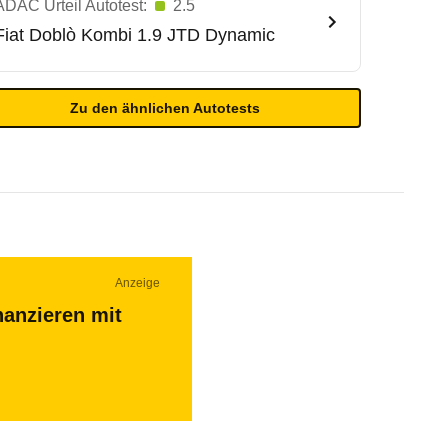
ADAC Urteil Autotest:
2.5
Fiat
Doblò Kombi 1.9 JTD Dynamic
Zu den ähnlichen Autotests
Anzeige
nanzieren mit