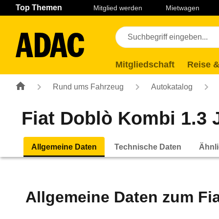
Navigation
Suche
Seiteninhalt
Fußzeile
Top Themen
Mitglied werden
Mietwagen
Mitgliedschaft
Reise &
Rund ums Fahrzeug
Autokatalog
Fiat Doblò Kombi 1.3 J
Allgemeine Daten
Technische Daten
Ähnli
Allgemeine Daten zum
Fi