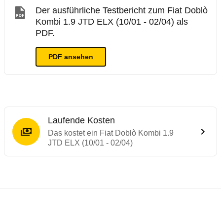
Der ausführliche Testbericht zum Fiat Doblò
Kombi 1.9 JTD ELX (10/01 - 02/04) als
PDF.
PDF ansehen
Laufende Kosten
Das kostet ein Fiat Doblò Kombi 1.9
JTD ELX (10/01 - 02/04)
Testergebnisse von ähnlichen Autos
Laufende Kosten
Rückrufe & Mängel des Fiat Doblò
Technische Daten des
Fiat Doblò Kombi 1