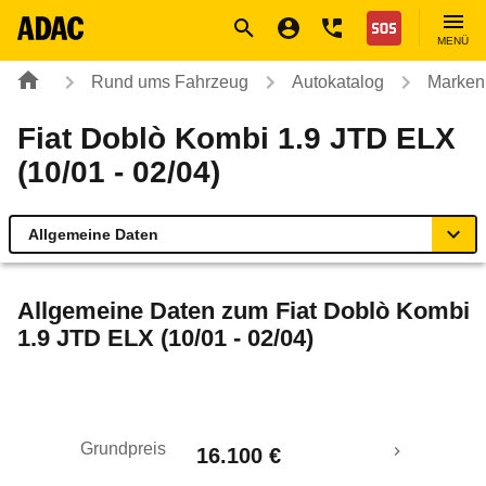
Navigation
Suche
Seiteninhalt
Fußzeile
Nothilfe
MENÜ
Rund ums Fahrzeug
Autokatalog
Marken
Fiat Doblò Kombi 1.9 JTD ELX
(10/01 - 02/04)
Allgemeine Daten
Allgemeine Daten
Allgemeine Daten zum
Fiat Doblò Kombi
1.9 JTD ELX (10/01 - 02/04)
Technische Daten
Ähnliche Autotests
Grundpreis
16.100 €
Laufende Kosten