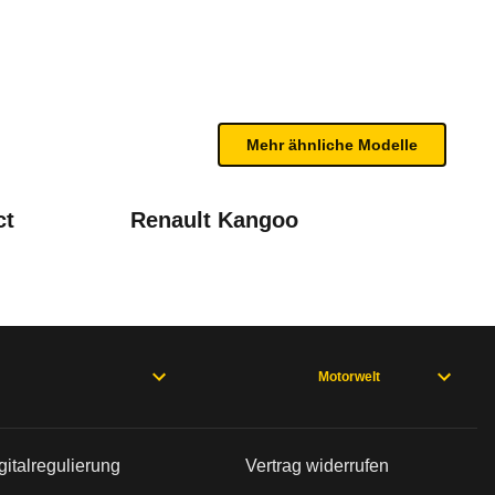
te Fahrzeug.
swahl
bleme mit Ihrem Fahrzeug haben. Ihre Meldungen w
Mehr ähnliche Modelle
ct
Renault Kangoo
9 JTD Dynamic
Motorwelt
rweisen und wo öfter der Pannenhelfer gefragt is
gitalregulierung
Vertrag widerrufen