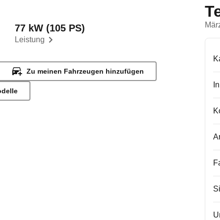
T
Mär
77 kW (105 PS)
Leistung
K
Zu meinen Fahrzeugen hinzufügen
I
odelle
K
A
F
S
U