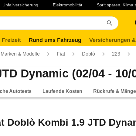
Unfallversicherung
Elektromobilität
Sprit sparen. Klima
 Freizeit
Rund ums Fahrzeug
Versicherungen &
Marken & Modelle
Fiat
Doblò
223
JTD Dynamic (02/04 - 10/
che Autotests
Laufende Kosten
Rückrufe & Mänge
at Doblò Kombi 1.9 JTD Dynami