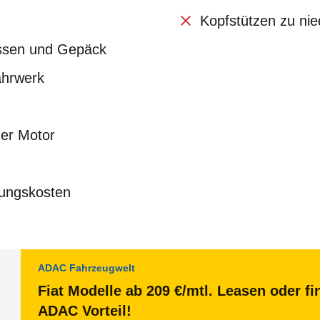
Kopfstützen zu nie
sassen und Gepäck
hrwerk
mer Motor
tungskosten
ADAC Fahrzeugwelt
Fiat Modelle ab 209 €/mtl. Leasen oder fi
ADAC Vorteil!