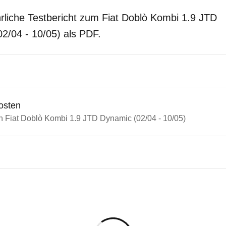
rliche Testbericht zum Fiat Doblò Kombi 1.9 JTD
2/04 - 10/05) als PDF.
osten
in Fiat Doblò Kombi 1.9 JTD Dynamic (02/04 - 10/05)
n Autos
Doblò
Doblò Kombi 1.9 JTD Dynamic 