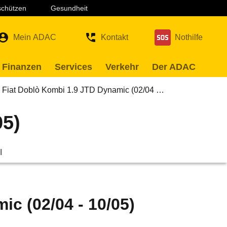
 schützen
Gesundheit
Mein ADAC
Kontakt
Nothilfe
 Finanzen
Services
Verkehr
Der ADAC
Fiat Doblò Kombi 1.9 JTD Dynamic (02/04 …
05)
l
c (02/04 - 10/05)