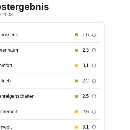
estergebnis
z 2003
arosserie
1,6
nnenraum
2,3
omfort
3,1
ntrieb
2,2
ahreigenschaften
2,5
icherheit
2,6
mwelt
3,1