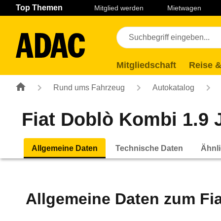
Navigation
Suche
Seiteninhalt
Fußzeile
Top Themen
Mitglied werden
Mietwagen
Mitgliedschaft
Reise &
Rund ums Fahrzeug
Autokatalog
Fiat Doblò Kombi 1.9 
Allgemeine Daten
Technische Daten
Ähnli
Allgemeine Daten zum
Fi