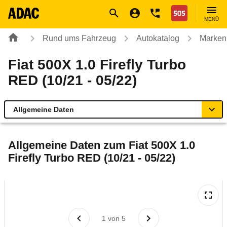
Navigation
Suche
Seiteninhalt
Fußzeile
Nothilfe
MENÜ
Rund ums Fahrzeug
Autokatalog
Marken
Fiat 500X 1.0 Firefly Turbo
RED (10/21 - 05/22)
Allgemeine Daten
Allgemeine Daten
Allgemeine Daten zum
Fiat 500X 1.0
Firefly Turbo RED (10/21 - 05/22)
Technische Daten
Laufende Kosten
Rückrufe & Mängel
1
von
5