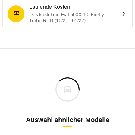
Laufende Kosten
Das kostet ein Fiat 500X 1.0 Firefly
Turbo RED (10/21 - 05/22)
Laufende Kosten
Rückrufe & Mängel des Fiat 500X
Technische Daten des
Fiat 500X 1.0 Firef
Individuelle Berechnung
Berechnung
€
Rückruf
is
26.090 €
Fahrzeugpreis
Hier können Sie sich zu den Rückrufen des Fahrzeuges 
0 km
h
Haltedauer
0 PS)
Auswahl ähnlicher Modelle
Rückrufdatum
November 2021