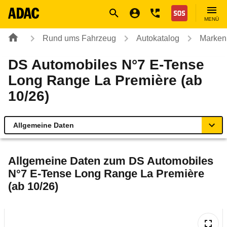
Navigation
Suche
Seiteninhalt
Fußzeile
Nothilfe
MENÜ
Rund ums Fahrzeug
Autokatalog
Marken
DS Automobiles N°7 E-Tense
Long Range La Première (ab
10/26)
Allgemeine Daten
Allgemeine Daten
Allgemeine Daten zum
DS Automobiles
N°7 E-Tense Long Range La Première
Technische Daten
(ab 10/26)
Rückrufe & Mängel