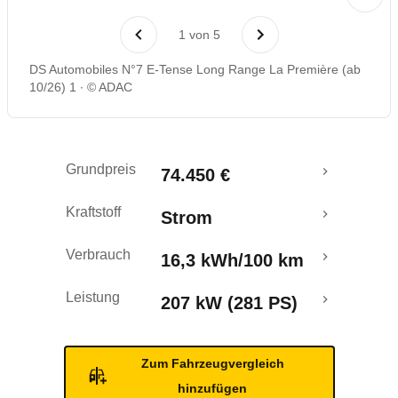
Reichweitenrechner
1
von
5
DS Automobiles N°7 E-Tense Long Range La Première (ab
10/26) 1
© ADAC
Grundpreis
74.450 €
Kraftstoff
Strom
Verbrauch
16,3 kWh/100 km
Leistung
207 kW (281 PS)
Zum Fahrzeugvergleich
hinzufügen