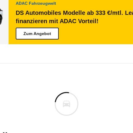
ADAC Fahrzeugwelt
DS Automobiles Modelle ab 333 €/mtl. Le
finanzieren mit ADAC Vorteil!
Zum Angebot
utomobiles N°7
tomobiles N°7 E-Tense La Pr
te Ihres Elektroautos auf der Grundlage der gefah
.A.
raum
n vor. Lassen Sie uns gerne wissen, wenn Sie Pro