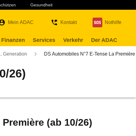
 schützen
Gesundheit
Mein ADAC
Kontakt
Nothilfe
 Finanzen
Services
Verkehr
Der ADAC
1. Generation
DS Automobiles N°7 E-Tense La Première
0/26)
Première (ab 10/26)