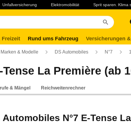
Unfallversicherung
Elektromobilität
Sprit sparen. Klima
 Freizeit
Rund ums Fahrzeug
Versicherungen &
Marken & Modelle
DS Automobiles
N°7
Tense La Première (ab 1
rufe & Mängel
Reichweitenrechner
 Automobiles N°7 E-Tense La 