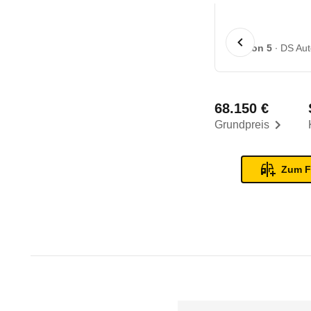
1 von 5
DS Aut
68.150 €
Grundpreis
Zum F