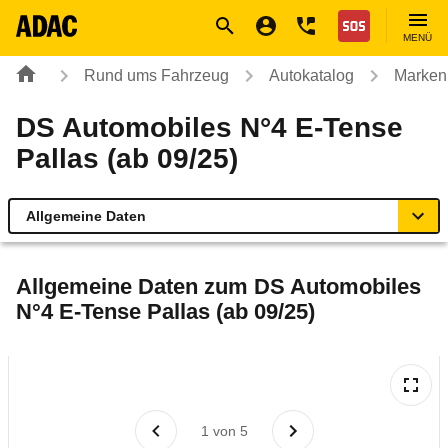
Navigation
Suche
Seiteninhalt
Fußzeile
Nothilfe
MENÜ
Rund ums Fahrzeug
Autokatalog
Marken
DS Automobiles N°4 E-Tense
Pallas (ab 09/25)
Allgemeine Daten
Allgemeine Daten
Allgemeine Daten zum
DS Automobiles
N°4 E-Tense Pallas (ab 09/25)
Technische Daten
Laufende Kosten
Rückrufe & Mängel
1
von
5