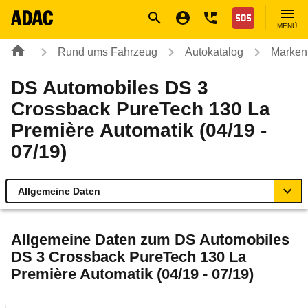
Navigation
Suche
Seiteninhalt
Fußzeile
Nothilfe
MENÜ
Rund ums Fahrzeug
Autokatalog
Marken
DS Automobiles DS 3
Crossback PureTech 130 La
Première Automatik (04/19 -
07/19)
Allgemeine Daten
Allgemeine Daten
Allgemeine Daten zum
DS Automobiles
DS 3 Crossback PureTech 130 La
Technische Daten
Première Automatik (04/19 - 07/19)
Ähnliche Autotests