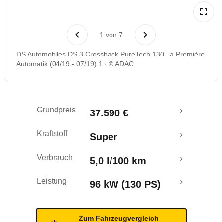
Laufende Kosten
1
von
7
Rückrufe & Mängel
DS Automobiles DS 3 Crossback PureTech 130 La Première
Automatik (04/19 - 07/19) 1
© ADAC
Crashtest
Grundpreis
37.590 €
Kraftstoff
Super
Verbrauch
5,0 l/100 km
Leistung
96 kW (130 PS)
Zum Fahrzeugvergleich