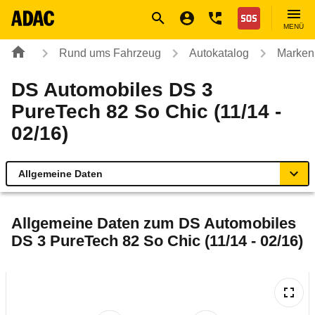
Navigation
Suche
Seiteninhalt
Fußzeile
Nothilfe
MENÜ
Rund ums Fahrzeug
Autokatalog
Marken
DS Automobiles DS 3
PureTech 82 So Chic (11/14 -
02/16)
Allgemeine Daten
Allgemeine Daten
Allgemeine Daten zum
DS Automobiles
DS 3 PureTech 82 So Chic (11/14 - 02/16)
Technische Daten
Laufende Kosten