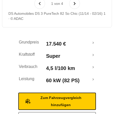
Rückrufe & Mängel
1
von
4
DS Automobiles DS 3 PureTech 82 So Chic (11/14 - 02/16) 1
© ADAC
Grundpreis
17.540 €
Kraftstoff
Super
Verbrauch
4,5 l/100 km
Leistung
60 kW (82 PS)
Zum Fahrzeugvergleich
hinzufügen