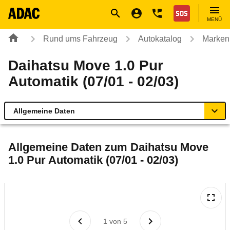
Navigation
Suche
Seiteninhalt
Fußzeile
Nothilfe
MENÜ
Rund ums Fahrzeug
Autokatalog
Marken
Daihatsu Move 1.0 Pur
Automatik (07/01 - 02/03)
Allgemeine Daten
Allgemeine Daten
Allgemeine Daten zum
Daihatsu Move
1.0 Pur Automatik (07/01 - 02/03)
Technische Daten
Laufende Kosten
Rückrufe & Mängel
1
von
5