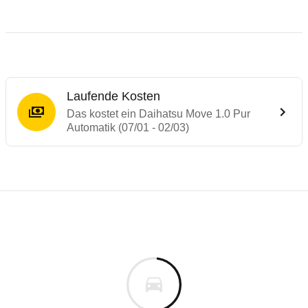
Laufende Kosten
Das kostet ein Daihatsu Move 1.0 Pur
Automatik (07/01 - 02/03)
Laufende Kosten
Rückrufe & Mängel des Daihatsu Move
Technische Daten des
Daihatsu Move 1.0 
Individuelle Berechnung
Berechnung
Keine gemeldeten Mängel
is
10.540 €
Fahrzeugpreis