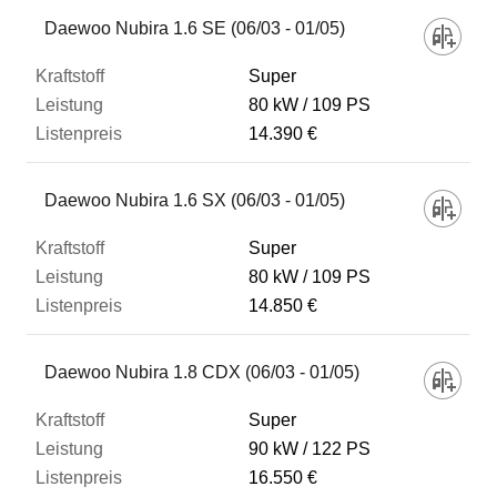
Fahrzeug
Daewoo Nubira 1.6 SE (06/03 - 01/05)
Super
Kraftstoff
80 kW
109 PS
14.390 €
Leistung
Daewoo Nubira 1.6 SX (06/03 - 01/05)
Listenpreis
Super
80 kW
109 PS
14.850 €
Zum Vergleich hinzufügen
Daewoo Nubira 1.8 CDX (06/03 - 01/05)
Super
90 kW
122 PS
16.550 €