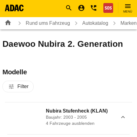
Navigation
Suche
Seiteninhalt
Fußzeile
Nothilfe
MENÜ
Rund ums Fahrzeug
Autokatalog
Marken
Daewoo Nubira 2. Generation
Modelle
Filter
Nubira Stufenheck (KLAN)
Baujahr: 2003 - 2005
4
Fahrzeug
e
ausblenden