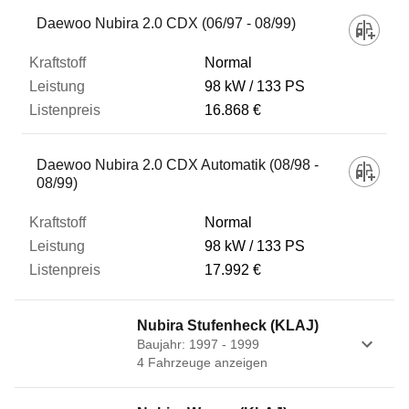
Fahrzeug
Daewoo Nubira 2.0 CDX (06/97 - 08/99)
Normal
Kraftstoff
98 kW
133 PS
16.868 €
Leistung
Daewoo Nubira 2.0 CDX Automatik (08/98 -
08/99)
Listenpreis
Normal
98 kW
133 PS
Zum Vergleich hinzufügen
17.992 €
Nubira Stufenheck (KLAJ)
Baujahr: 1997 - 1999
4
Fahrzeug
e
anzeigen