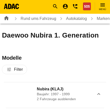
Navigation
Suche
Seiteninhalt
Fußzeile
Nothilfe
MENÜ
Rund ums Fahrzeug
Autokatalog
Marken
Daewoo Nubira 1. Generation
Modelle
Filter
Nubira (KLAJ)
Baujahr: 1997 - 1999
2
Fahrzeug
e
ausblenden