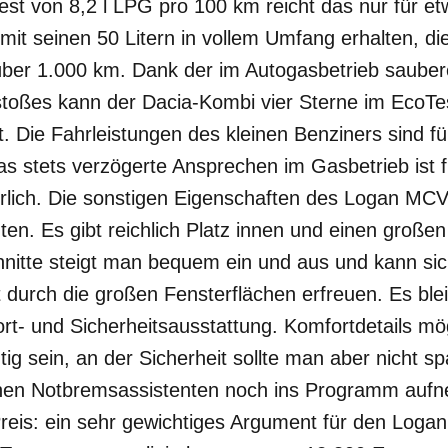
st von 8,2 l LPG pro 100 km reicht das nur für e
 mit seinen 50 Litern in vollem Umfang erhalten, d
h über 1.000 km. Dank der im Autogasbetrieb saub
ßes kann der Dacia-Kombi vier Sterne im EcoTest
 Die Fahrleistungen des kleinen Benziners sind für
as stets verzögerte Ansprechen im Gasbetrieb ist 
rlich. Die sonstigen Eigenschaften des Logan MCV 
en. Es gibt reichlich Platz innen und einen große
nitte steigt man bequem ein und aus und kann si
 durch die großen Fensterflächen erfreuen. Es blei
t- und Sicherheitsausstattung. Komfortdetails m
tig sein, an der Sicherheit sollte man aber nicht s
einen Notbremsassistenten noch ins Programm au
reis: ein sehr gewichtiges Argument für den Logan