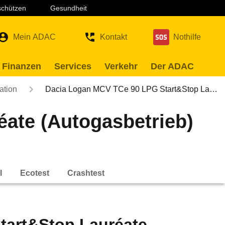
 schützen
Gesundheit
Mein ADAC
Kontakt
Nothilfe
 Finanzen
Services
Verkehr
Der ADAC
ation
Dacia Logan MCV TCe 90 LPG Start&Stop La…
ate (Autogasbetrieb)
l
Ecotest
Crashtest
tart&Stop Lauréate