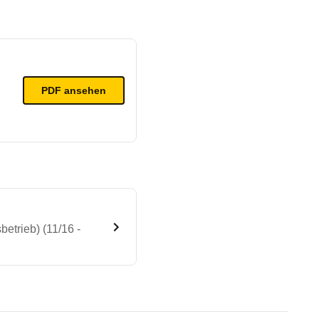
PDF ansehen
trieb) (11/16 -