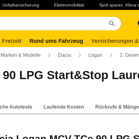
Unfallversicherung
Elektromobilität
Sprit sparen. Klima
 Freizeit
Rund ums Fahrzeug
Versicherungen &
Marken & Modelle
Dacia
Logan
2. Gener
90 LPG Start&Stop Lauré
che Autotests
Laufende Kosten
Rückrufe & Mänge
cia Logan MCV TCe 90 LPG S