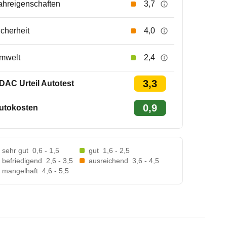
ahreigenschaften
3,7
icherheit
4,0
mwelt
2,4
3,3
DAC Urteil Autotest
0,9
utokosten
sehr gut
0,6 - 1,5
gut
1,6 - 2,5
befriedigend
2,6 - 3,5
ausreichend
3,6 - 4,5
mangelhaft
4,6 - 5,5