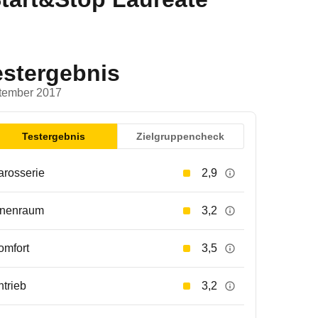
estergebnis
tember 2017
Testergebnis
Zielgruppencheck
arosserie
2,9
nnenraum
3,2
omfort
3,5
ntrieb
3,2