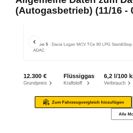
(Autogasbetrieb) (11/16 - 
1 von 5
Dacia Logan MCV TCe 90 LPG Start&Stop La
ADAC
12.300 €
Flüssiggas
6,2 l/100 
Grundpreis
Kraftstoff
Verbrauch
Zum Fahrzeugvergleich hinzufügen
Alle M