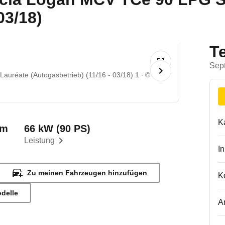
03/18)
T
Sep
uréate (Autogasbetrieb) (11/16 - 03/18) 1
©
K
km
66 kW (90 PS)
Leistung
I
Zu meinen Fahrzeugen hinzufügen
K
odelle
A