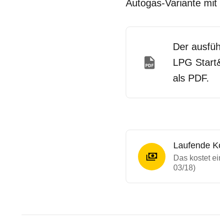
Autogas-Variante mit 
Der ausfü
LPG Start&
als PDF.
Laufende K
Das kostet e
03/18)