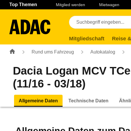
Navigation
Suche
Seiteninhalt
Fußzeile
Top Themen
Mitglied werden
Mietwagen
Mitgliedschaft
Reise &
Rund ums Fahrzeug
Autokatalog
Dacia Logan MCV TCe 
(11/16 - 03/18)
Allgemeine Daten
Technische Daten
Ähnli
Allgemeine Daten zum
Da