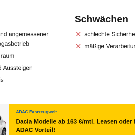
Schwächen
und angemessener
schlechte Sicherhe
ogasbetrieb
mäßige Verarbeitu
enraum
d Aussteigen
is
ADAC Fahrzeugwelt
Dacia Modelle ab 163 €/mtl. Leasen oder 
ADAC Vorteil!