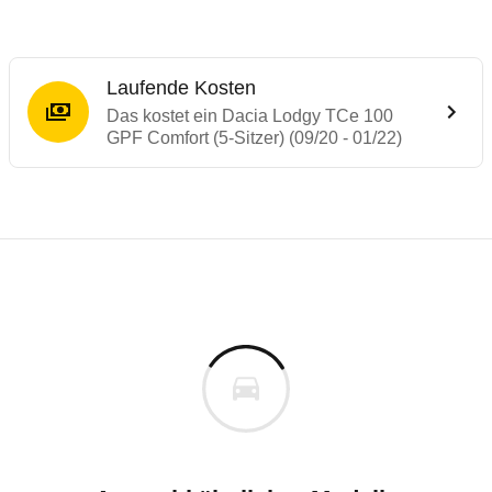
Laufende Kosten
Das kostet ein Dacia Lodgy TCe 100
GPF Comfort (5-Sitzer) (09/20 - 01/22)
Laufende Kosten
Rückrufe & Mängel des Dacia Lodgy
Technische Daten des
Dacia Lodgy TCe 10
Individuelle Berechnung
Berechnung
€
Rückruf
is
15.639 €
Fahrzeugpreis
Hier können Sie sich zu den Rückrufen des Fahrzeuges 
0 km
h
Haltedauer