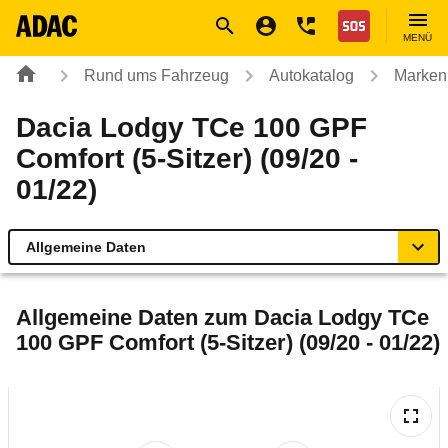
Navigation
Suche
Seiteninhalt
Fußzeile
Nothilfe
MENÜ
Rund ums Fahrzeug
Autokatalog
Marken
Dacia Lodgy TCe 100 GPF
Comfort (5-Sitzer) (09/20 -
01/22)
Allgemeine Daten
Allgemeine Daten
Allgemeine Daten zum
Dacia Lodgy TCe
100 GPF Comfort (5-Sitzer) (09/20 - 01/22)
Technische Daten
Laufende Kosten