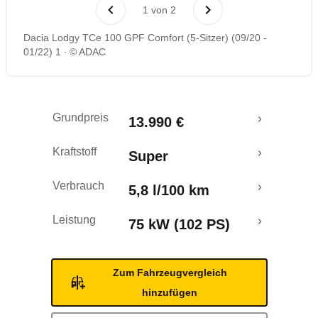
Rückrufe & Mängel
1
von
2
Dacia Lodgy TCe 100 GPF Comfort (5-Sitzer) (09/20 -
01/22) 1
© ADAC
Grundpreis
13.990 €
Kraftstoff
Super
Verbrauch
5,8 l/100 km
Leistung
75 kW (102 PS)
Zum Fahrzeugvergleich
hinzufügen