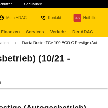
 schützen
Gesundheit
Mein ADAC
Kontakt
Nothilfe
 Finanzen
Services
Verkehr
Der ADAC
ation
Dacia Duster TCe 100 ECO-G Prestige (Aut…
etrieb) (10/21 -
l
stige (Autogasbetrieb)