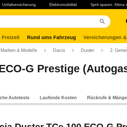
Unfallversicherung
Elektromobilität
Sprit sparen. Klima
 Freizeit
Rund ums Fahrzeug
Versicherungen &
Marken & Modelle
Dacia
Duster
2. Gener
ECO-G Prestige (Autogasb
che Autotests
Laufende Kosten
Rückrufe & Mänge
cia Duster TCe 100 ECO-G Pre