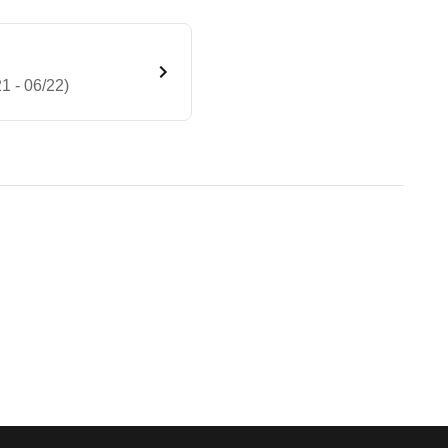
1 - 06/22)
ge (Autogasbetrieb) (10/21 - 
te Fahrzeug.
bleme mit Ihrem Fahrzeug haben. Ihre Meldungen w