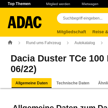
Navigation
Suche
Seiteninhalt
Fußzeile
Top Themen
Mitglied werden
Mietwagen
Mitgliedschaft
Reise &
Rund ums Fahrzeug
Autokatalog
Dacia Duster TCe 100 
06/22)
Allgemeine Daten
Technische Daten
Ähnli
Allgemeine Daten zum
Da