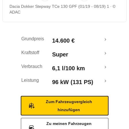
Dacia Dokker Stepway TCe 130 GPF (01/19 - 08/19) 1
©
Rückrufe & Mängel
ADAC
Grundpreis
14.600 €
Kraftstoff
Super
Verbrauch
6,1 l/100 km
Leistung
96 kW (131 PS)
Zum Fahrzeugvergleich
hinzufügen
Zu meinen Fahrzeugen