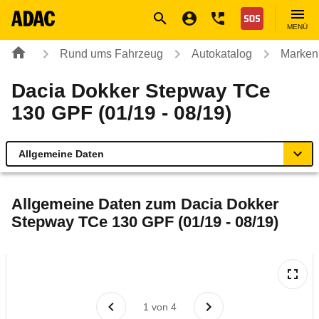
Navigation
Suche
Seiteninhalt
Fußzeile
Nothilfe
MENÜ
Rund ums Fahrzeug
Autokatalog
Marken
Dacia Dokker Stepway TCe
130 GPF (01/19 - 08/19)
Allgemeine Daten
Allgemeine Daten
Allgemeine Daten zum
Dacia Dokker
Stepway TCe 130 GPF (01/19 - 08/19)
Technische Daten
Ähnliche Autotests
Laufende Kosten
1
von
4