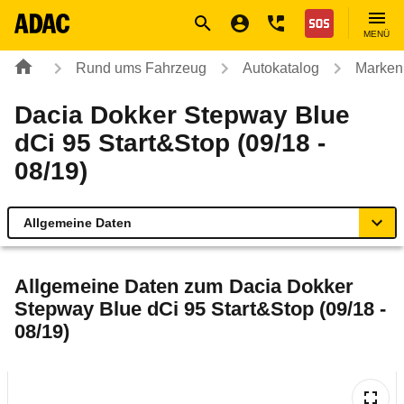
Navigation
Suche
Seiteninhalt
Fußzeile
Nothilfe
MENÜ
Rund ums Fahrzeug
Autokatalog
Marken
Dacia Dokker Stepway Blue
dCi 95 Start&Stop (09/18 -
08/19)
Allgemeine Daten
Allgemeine Daten
Allgemeine Daten zum
Dacia Dokker
Stepway Blue dCi 95 Start&Stop (09/18 -
Technische Daten
08/19)
Ähnliche Autotests