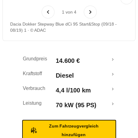
Laufende Kosten
1
von
4
Rückrufe & Mängel
Dacia Dokker Stepway Blue dCi 95 Start&Stop (09/18 -
08/19) 1
© ADAC
Grundpreis
14.600 €
Kraftstoff
Diesel
Verbrauch
4,4 l/100 km
Leistung
70 kW (95 PS)
Zum Fahrzeugvergleich
hinzufügen