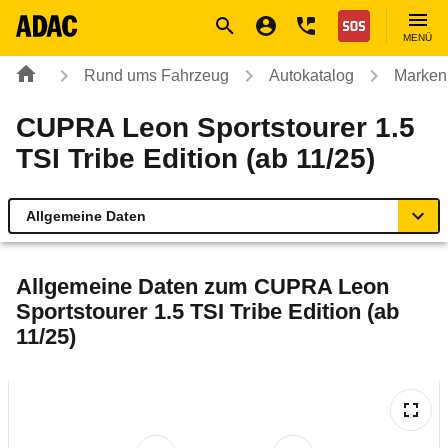
Navigation
Suche
Seiteninhalt
Fußzeile
Nothilfe
MENÜ
Rund ums Fahrzeug
Autokatalog
Marken
CUPRA Leon Sportstourer 1.5
TSI Tribe Edition (ab 11/25)
Allgemeine Daten
Allgemeine Daten
Allgemeine Daten zum
CUPRA Leon
Sportstourer 1.5 TSI Tribe Edition (ab
Technische Daten
11/25)
Ähnliche Autotests
Laufende Kosten