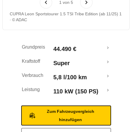
1
von
5
Rückrufe & Mängel
CUPRA Leon Sportstourer 1.5 TSI Tribe Edition (ab 11/25) 1
© ADAC
Crashtest
Grundpreis
44.490 €
Kraftstoff
Super
Verbrauch
5,8 l/100 km
Leistung
110 kW (150 PS)
Zum Fahrzeugvergleich
hinzufügen