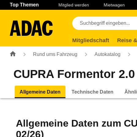
Navigation
Suche
Seiteninhalt
Fußzeile
Top Themen
Mitglied werden
Mietwagen
Mitgliedschaft
Reise &
Rund ums Fahrzeug
Autokatalog
CUPRA Formentor 2.0 T
Allgemeine Daten
Technische Daten
Ähnli
Allgemeine Daten zum
CU
02/26)