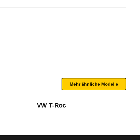
Edition 4Drive DSG (ab 02/26
te Fahrzeug.
rbags für Fahrer und Beifahrer, seitliche Airbags
bleme mit Ihrem Fahrzeug haben. Ihre Meldungen w
lift (ab 2024)
Mehr ähnliche Modelle
VW T-Roc