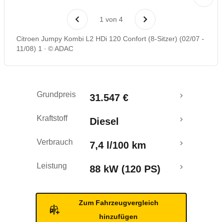
Laufende Kosten
1
von
4
Rückrufe & Mängel
Citroen Jumpy Kombi L2 HDi 120 Confort (8-Sitzer) (02/07 -
11/08) 1
© ADAC
Grundpreis
31.547 €
Kraftstoff
Diesel
Verbrauch
7,4 l/100 km
Leistung
88 kW (120 PS)
Zum Fahrzeugvergleich
hinzufügen