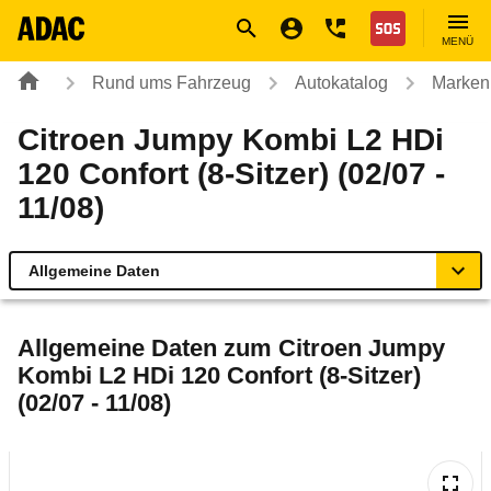
Navigation
Suche
Seiteninhalt
Fußzeile
Nothilfe
MENÜ
Rund ums Fahrzeug
Autokatalog
Marken
Citroen Jumpy Kombi L2 HDi
120 Confort (8-Sitzer) (02/07 -
11/08)
Allgemeine Daten
Allgemeine Daten
Allgemeine Daten zum
Citroen Jumpy
Kombi L2 HDi 120 Confort (8-Sitzer)
Technische Daten
(02/07 - 11/08)
Ähnliche Autotests