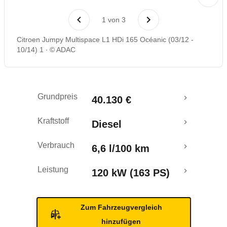
Laufende Kosten
1
von
3
Rückrufe & Mängel
Citroen Jumpy Multispace L1 HDi 165 Océanic (03/12 -
10/14) 1
© ADAC
Grundpreis
40.130 €
Kraftstoff
Diesel
Verbrauch
6,6 l/100 km
Leistung
120 kW (163 PS)
Zum Fahrzeugvergleich
hinzufügen