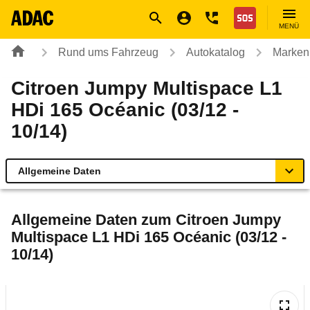
Navigation
Suche
Seiteninhalt
Fußzeile
Nothilfe
MENÜ
Rund ums Fahrzeug
Autokatalog
Marken
Citroen Jumpy Multispace L1
HDi 165 Océanic (03/12 -
10/14)
Allgemeine Daten
Allgemeine Daten
Allgemeine Daten zum
Citroen Jumpy
Multispace L1 HDi 165 Océanic (03/12 -
Technische Daten
10/14)
Ähnliche Autotests