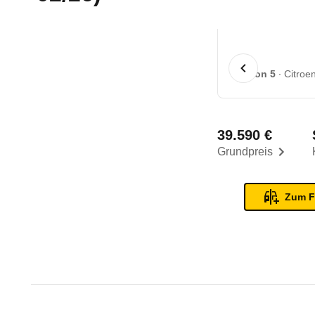
1 von 5
Citroe
39.590 €
Grundpreis
Zum F