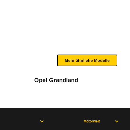
d 225 Plus e-DCS7 (ab 02/26)
renen Geschwindigkeit und der Außentemperatur bes
ifahrer mit Frontairbags und verfügt zusätzlich ü
bleme mit Ihrem Fahrzeug haben. Ihre Meldungen w
Mehr ähnliche Modelle
2025)
Opel Grandland
Motorwelt