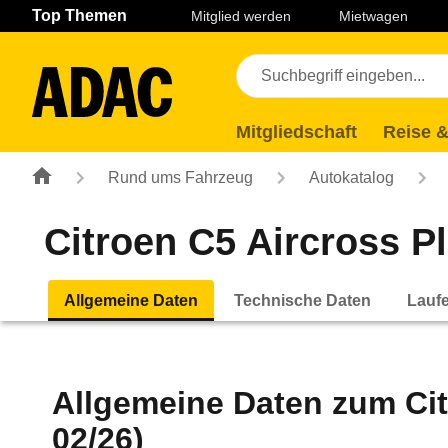
Navigation
Suche
Seiteninhalt
Fußzeile
Top Themen
Mitglied werden
Mietwagen
Mitgliedschaft
Reise &
Rund ums Fahrzeug
Autokatalog
Citroen C5 Aircross P
Allgemeine Daten
Technische Daten
Lauf
Allgemeine Daten zum
Ci
02/26)