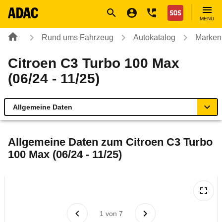
Navigation
Suche
Seiteninhalt
Fußzeile
Nothilfe
MENÜ
Rund ums Fahrzeug
Autokatalog
Marken
Citroen C3 Turbo 100 Max
(06/24 - 11/25)
Allgemeine Daten
Allgemeine Daten
Allgemeine Daten zum
Citroen C3 Turbo
100 Max (06/24 - 11/25)
Technische Daten
Ähnliche Autotests
Laufende Kosten
1
von
7