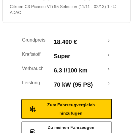
Citroen C3 Picasso VTi 95 Selection (11/11 - 02/13) 1
©
Rückrufe & Mängel
ADAC
Crashtest
Grundpreis
18.400 €
Kraftstoff
Super
Verbrauch
6,3 l/100 km
Leistung
70 kW (95 PS)
Zum Fahrzeugvergleich
hinzufügen
Zu meinen Fahrzeugen