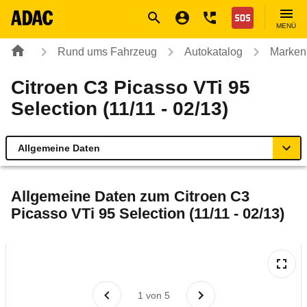
Navigation
Suche
Seiteninhalt
Fußzeile
Nothilfe
MENÜ
Rund ums Fahrzeug
Autokatalog
Marken
Citroen C3 Picasso VTi 95
Selection (11/11 - 02/13)
Allgemeine Daten
Allgemeine Daten
Allgemeine Daten zum
Citroen C3
Picasso VTi 95 Selection (11/11 - 02/13)
Technische Daten
Ähnliche Autotests
Laufende Kosten
1
von
5