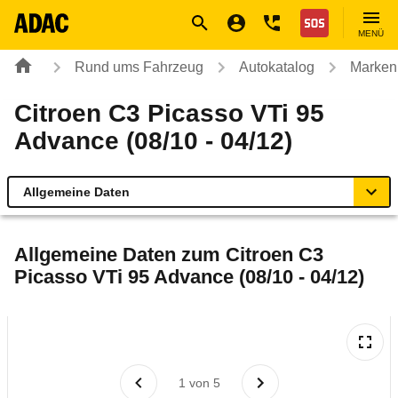
Navigation
Suche
Seiteninhalt
Fußzeile
Nothilfe
MENÜ
Rund ums Fahrzeug
Autokatalog
Marken
Citroen C3 Picasso VTi 95
Advance (08/10 - 04/12)
Allgemeine Daten
Allgemeine Daten
Allgemeine Daten zum
Citroen C3
Picasso VTi 95 Advance (08/10 - 04/12)
Technische Daten
Ähnliche Autotests
Laufende Kosten
1
von
5