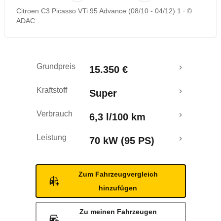
Citroen C3 Picasso VTi 95 Advance (08/10 - 04/12) 1
©
Rückrufe & Mängel
ADAC
Crashtest
Grundpreis
15.350 €
Kraftstoff
Super
Verbrauch
6,3 l/100 km
Leistung
70 kW (95 PS)
Zum Fahrzeugvergleich
hinzufügen
Zu meinen Fahrzeugen