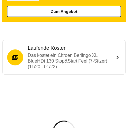
Zum Angebot
Laufende Kosten
Das kostet ein Citroen Berlingo XL
BlueHDi 130 Stop&Start Feel (7-Sitzer)
(11/20 - 01/22)
Testergebnisse von ähnlichen Autos
Laufende Kosten
Rückrufe & Mängel des Citroen Berlingo
Crashtest Peugeot Rifter
Technische Daten des
Citroen Berlingo XL
Hier finden Sie eine Übersicht aller Autotests aus de
Der Peugeot Rifter erreicht 4 Sterne. Er ist baugleic
Individuelle Berechnung
Berechnung
€