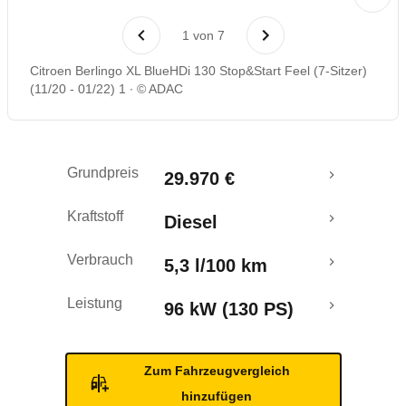
Laufende Kosten
1
von
7
Rückrufe & Mängel
Citroen Berlingo XL BlueHDi 130 Stop&Start Feel (7-Sitzer)
(11/20 - 01/22) 1
© ADAC
Crashtest
Grundpreis
29.970 €
Kraftstoff
Diesel
Verbrauch
5,3 l/100 km
Leistung
96 kW (130 PS)
Zum Fahrzeugvergleich
hinzufügen