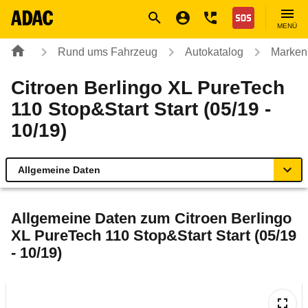
Navigation
Suche
Seiteninhalt
Fußzeile
Nothilfe
MENÜ
Rund ums Fahrzeug
Autokatalog
Marken
Citroen Berlingo XL PureTech
110 Stop&Start Start (05/19 -
10/19)
Allgemeine Daten
Allgemeine Daten
Allgemeine Daten zum
Citroen Berlingo
XL PureTech 110 Stop&Start Start (05/19
Technische Daten
- 10/19)
Ähnliche Autotests