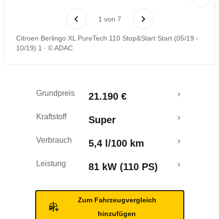
Laufende Kosten
1
von
7
Rückrufe & Mängel
Citroen Berlingo XL PureTech 110 Stop&Start Start (05/19 -
10/19) 1
© ADAC
Crashtest
Grundpreis
21.190 €
Kraftstoff
Super
Verbrauch
5,4 l/100 km
Leistung
81 kW (110 PS)
Zum Fahrzeugvergleich
hinzufügen