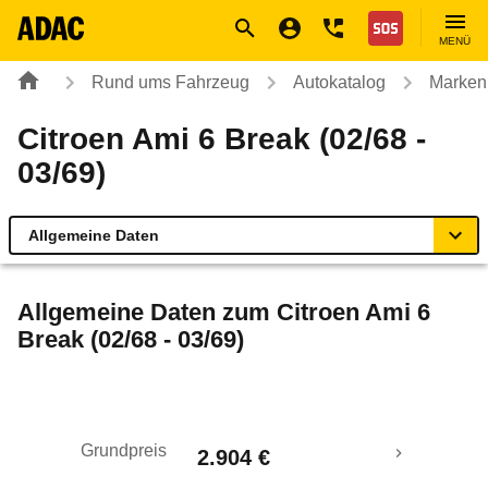
Navigation
Suche
Seiteninhalt
Fußzeile
Nothilfe
MENÜ
Rund ums Fahrzeug
Autokatalog
Marken
Citroen Ami 6 Break (02/68 -
03/69)
Allgemeine Daten
Allgemeine Daten
Allgemeine Daten zum
Citroen Ami 6
Break (02/68 - 03/69)
Technische Daten
Laufende Kosten
Grundpreis
2.904 €
Rückrufe & Mängel