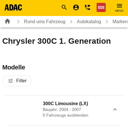
Navigation
Suche
Seiteninhalt
Fußzeile
Nothilfe
MENÜ
Rund ums Fahrzeug
Autokatalog
Marken
Chrysler 300C 1. Generation
Modelle
Filter
300C Limousine (LX)
Baujahr: 2004 - 2007
5
Fahrzeug
e
ausblenden