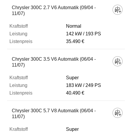
Fahrzeug
Chrysler 300C 2.7 V6 Automatik (09/04 -
11/07)
Kraftstoff
Normal
142 kW
193 PS
35.490 €
Leistung
Chrysler 300C 3.5 V6 Automatik (06/04 -
Listenpreis
11/07)
Super
Zum Vergleich hinzufügen
183 kW
249 PS
40.490 €
Chrysler 300C 5.7 V8 Automatik (06/04 -
11/07)
Super