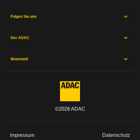
und
Fahrwerk
Messwerte
Folgen Sie uns
Hersteller
Sicherheitsausstattung
Herstellergarantien
Der ADAC
Preise und
Ausstattung
Motorwelt
Allgemein
Kategorie
Marke
©
2026
ADAC
Modell
Impressum
Datenschutz
Typ