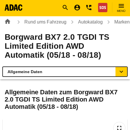
Navigation
Suche
Seiteninhalt
Fußzeile
Nothilfe
MENÜ
Rund ums Fahrzeug
Autokatalog
Marken
Borgward BX7 2.0 TGDI TS
Limited Edition AWD
Automatik (05/18 - 08/18)
Allgemeine Daten
Allgemeine Daten
Allgemeine Daten zum
Borgward BX7
2.0 TGDI TS Limited Edition AWD
Technische Daten
Automatik (05/18 - 08/18)
Rückrufe & Mängel