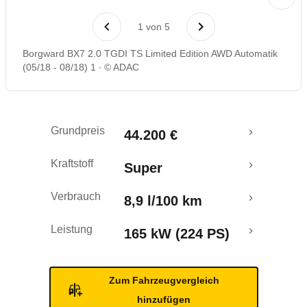
1
von
5
Borgward BX7 2.0 TGDI TS Limited Edition AWD Automatik
(05/18 - 08/18) 1
© ADAC
Grundpreis
44.200 €
Kraftstoff
Super
Verbrauch
8,9 l/100 km
Leistung
165 kW (224 PS)
Zum Fahrzeugvergleich
hinzufügen