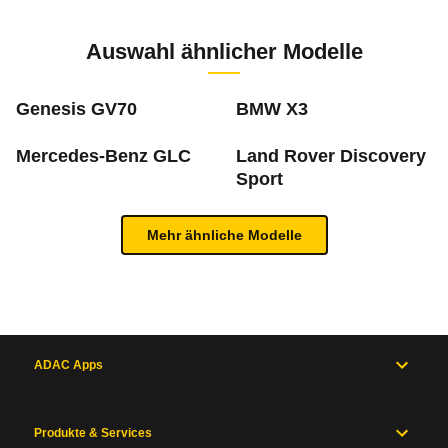
Zur Mängelmeldung
4 PS)
Auswahl ähnlicher Modelle
m
Genesis GV70
BMW X3
Mercedes-Benz GLC
Land Rover Discovery
Was ist die Pannenstatistik?
Sport
In der ADAC Pannenstatistik sieht man, welche 
Inhaltsverzeichnis
Mehr ähnliche Modelle
mehr zur Pannenstatistik Methode
Allgemein
Motor
und
Antrieb
ADAC Apps
Maße
und
Zum Mängelforum
Gewichte
Produkte & Services
Karosserie