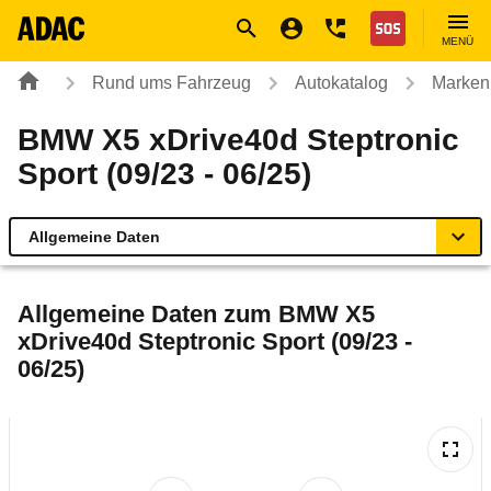
Navigation
Suche
Seiteninhalt
Fußzeile
Nothilfe
MENÜ
Rund ums Fahrzeug
Autokatalog
Marken
BMW X5 xDrive40d Steptronic
Sport (09/23 - 06/25)
Allgemeine Daten
Allgemeine Daten
Allgemeine Daten zum
BMW X5
xDrive40d Steptronic Sport (09/23 -
Technische Daten
06/25)
Ähnliche Autotests
Laufende Kosten