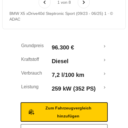
1
von
8
Rückrufe & Mängel
BMW X5 xDrive40d Steptronic Sport (09/23 - 06/25) 1
©
ADAC
Grundpreis
96.300 €
Kraftstoff
Diesel
Verbrauch
7,2 l/100 km
Leistung
259 kW (352 PS)
Zum Fahrzeugvergleich
hinzufügen