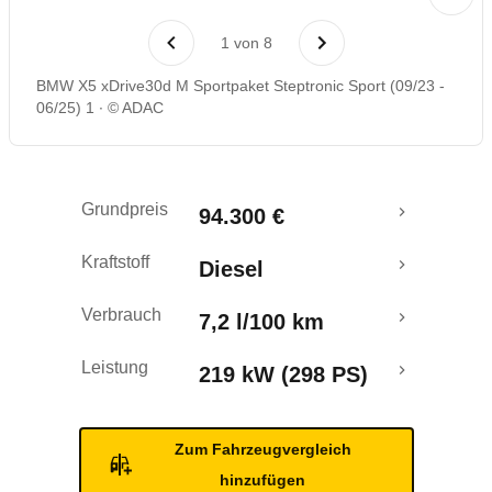
Laufende Kosten
1
von
8
Rückrufe & Mängel
BMW X5 xDrive30d M Sportpaket Steptronic Sport (09/23 -
06/25) 1
© ADAC
Grundpreis
94.300 €
Kraftstoff
Diesel
Verbrauch
7,2 l/100 km
Leistung
219 kW (298 PS)
Zum Fahrzeugvergleich
hinzufügen