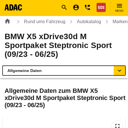
Navigation
Suche
Seiteninhalt
Fußzeile
Nothilfe
MENÜ
Rund ums Fahrzeug
Autokatalog
Marken
BMW X5 xDrive30d M
Sportpaket Steptronic Sport
(09/23 - 06/25)
Allgemeine Daten
Allgemeine Daten
Allgemeine Daten zum
BMW X5
xDrive30d M Sportpaket Steptronic Sport
Technische Daten
(09/23 - 06/25)
Ähnliche Autotests